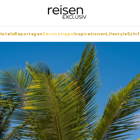
Hotels
Reportagen
Servicetipps
Inspirationen
Lifestyle
Schif