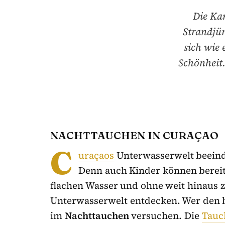
Die Kar
Strandjün
sich wie 
Schönheit.
NACHTTAUCHEN IN CURAÇAO
C
uraçaos
Unterwasserwelt beeindr
Denn auch Kinder können berei
flachen Wasser und ohne weit hinaus 
Unterwasserwelt entdecken. Wer den b
im
Nachttauchen
versuchen. Die
Tauc