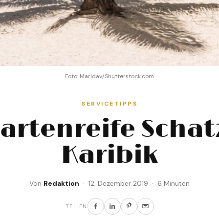
Foto: Maridav/Shutterstock.com
SERVICETIPPS
artenreife Schat
Karibik
Von
Redaktion
· 12. Dezember 2019 · 6 Minuten
TEILEN