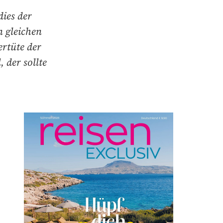
ies der
n gleichen
ertüte der
 der sollte