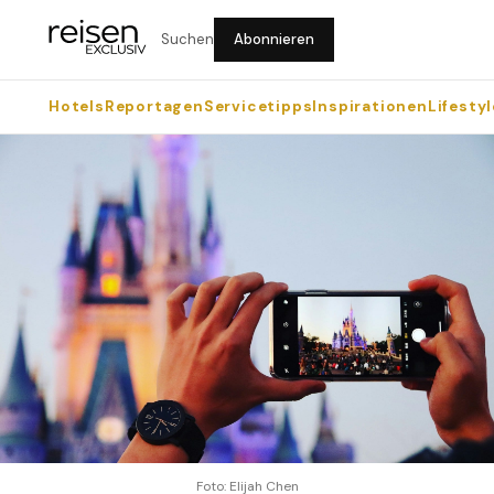
Suchen
Abonnieren
Hotels
Reportagen
Servicetipps
Inspirationen
Lifestyl
Foto: Elijah Chen