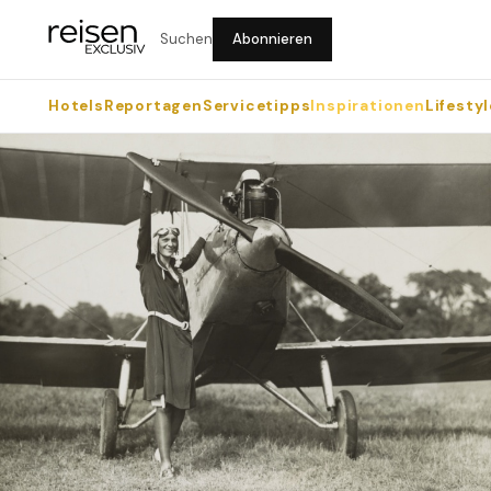
Suchen
Abonnieren
Hotels
Reportagen
Servicetipps
Inspirationen
Lifestyl