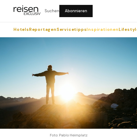
Suchen
Abonnieren
Hotels
Reportagen
Servicetipps
Inspirationen
Lifestyl
Foto: Pablo Heimplatz