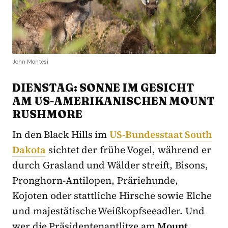
John Montesi
DIENSTAG: SONNE IM GESICHT
AM US-AMERIKANISCHEN MOUNT
RUSHMORE
In den Black Hills im
US-Bundesstaat South
Dakota
sichtet der frühe Vogel, während er
durch Grasland und Wälder streift, Bisons,
Pronghorn-Antilopen, Präriehunde,
Kojoten oder stattliche Hirsche sowie Elche
und majestätische Weißkopfseeadler. Und
wer die Präsidentenantlitze am
Mount