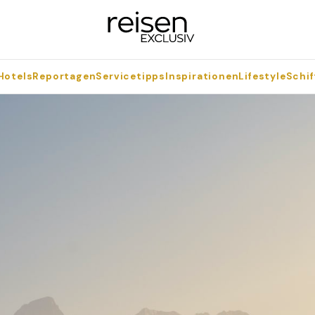
Hotels
Reportagen
Servicetipps
Inspirationen
Lifestyle
Schif