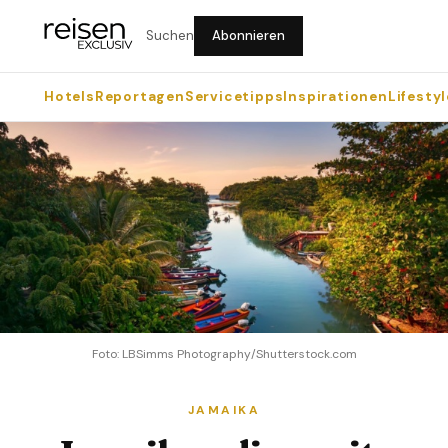
Suchen
Abonnieren
Hotels
Reportagen
Servicetipps
Inspirationen
Lifestyl
Foto: LBSimms Photography/Shutterstock.com
JAMAIKA