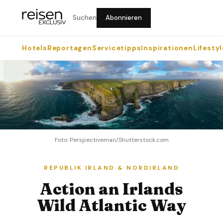
Suchen
Abonnieren
Hotels
Reportagen
Servicetipps
Inspirationen
Lifestyl
Foto: Perspectiveman/Shutterstock.com
REPUBLIK IRLAND & NORDIRLAND
Action an Irlands
Wild Atlantic Way