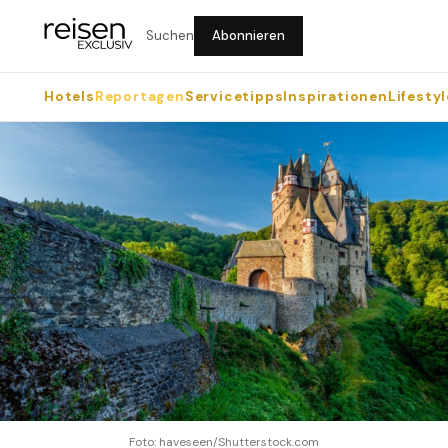
Suchen
Abonnieren
Hotels
Reportagen
Servicetipps
Inspirationen
Lifestyl
Foto: haveseen/Shutterstock.com