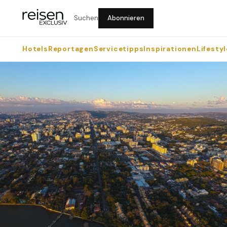
Suchen
Abonnieren
Hotels
Reportagen
Servicetipps
Inspirationen
Lifestyl