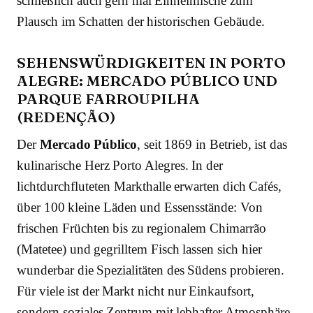
schließlich auch gern mal Einheimische zum
Plausch im Schatten der historischen Gebäude.
SEHENSWÜRDIGKEITEN IN PORTO
ALEGRE: MERCADO PÚBLICO UND
PARQUE FARROUPILHA
(REDENÇÃO)
Der
Mercado Público
, seit 1869 in Betrieb, ist das
kulinarische Herz Porto Alegres. In der
lichtdurchfluteten Markthalle erwarten dich Cafés,
über 100 kleine Läden und Essensstände: Von
frischen Früchten bis zu regionalem Chimarrão
(Matetee) und gegrilltem Fisch lassen sich hier
wunderbar die Spezialitäten des Südens probieren.
Für viele ist der Markt nicht nur Einkaufsort,
sondern soziales Zentrum mit lebhafter Atmosphäre.