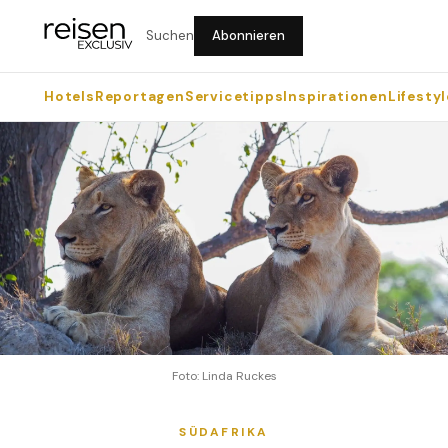
Suchen
Abonnieren
Hotels
Reportagen
Servicetipps
Inspirationen
Lifestyl
Foto: Linda Ruckes
SÜDAFRIKA