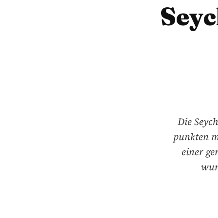
Seyc
Die Seych
punkten m
einer ge
wun