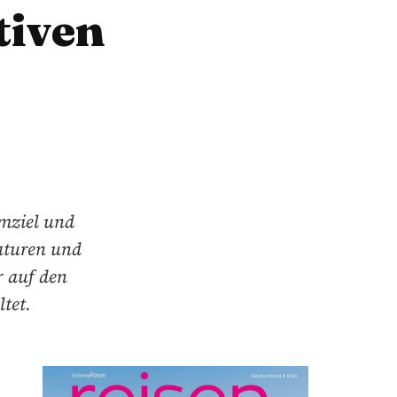
tiven
umziel und
aturen und
r auf den
tet.