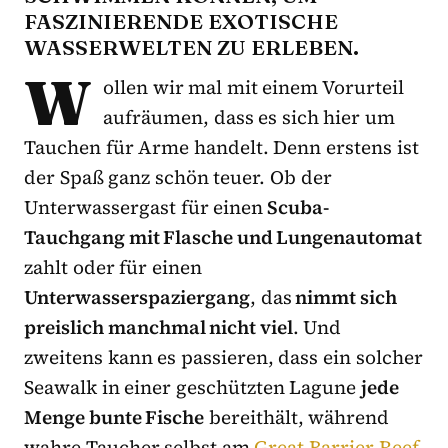
FASZINIERENDE EXOTISCHE
WASSERWELTEN ZU ERLEBEN.
W
ollen wir mal mit einem Vorurteil
aufräumen, dass es sich hier um
Tauchen für Arme handelt. Denn erstens ist
der Spaß ganz schön teuer. Ob der
Unterwassergast für einen
Scuba-
Tauchgang mit Flasche und Lungenautomat
zahlt oder für einen
Unterwasserspaziergang
, das
nimmt sich
preislich manchmal nicht viel
. Und
zweitens kann es passieren, dass ein solcher
Seawalk in einer geschützten Lagune
jede
Menge bunte Fische
bereithält, während
wahre Taucher selbst am
Great Barrier Reef