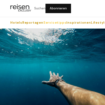
Suchen
Abonnieren
Hotels
Reportagen
Servicetipps
Inspirationen
Lifestyl