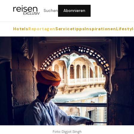
Suchen
Abonnieren
Hotels
Reportagen
Servicetipps
Inspirationen
Lifestyl
Foto: Digjot Singh