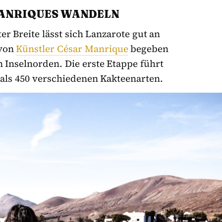
 MANRIQUES WANDELN
r Breite lässt sich Lanzarote gut an
 von
Künstler César Manrique
begeben
n Inselnorden. Die erste Etappe führt
 als 450 verschiedenen Kakteenarten.