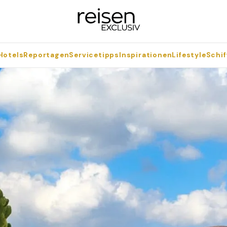
Hotels
Reportagen
Servicetipps
Inspirationen
Lifestyle
Schif