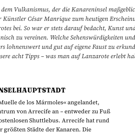
dem Vulkanismus, der die Kanareninsel maßgeblic
r Künstler César Manrique zum heutigen Erschein
otes bei. So war er stets darauf bedacht, Kunst un
isch zu vereinen. Welche Sehenswürdigkeiten und
rs lohnenswert und gut auf eigene Faust zu erkund
sere acht Tipps – was man auf Lanzarote erlebt h
E INSELHAUPTSTADT
Muelle de los Mármoles« angelandet,
entrum von Arrecife an – entweder zu Fuß
stenlosen Shuttlebus. Arrecife hat rund
er größten Städte der Kanaren. Die