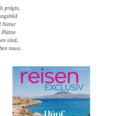
h prägte,
ungsbild
d Natur
 Plätze
en sind,
aben muss.