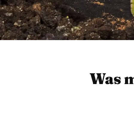
Was m