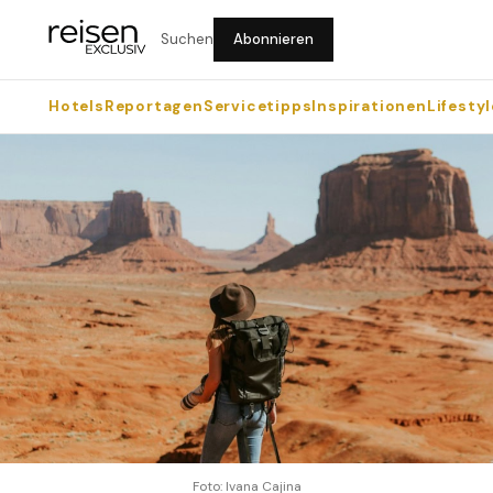
Suchen
Abonnieren
Hotels
Reportagen
Servicetipps
Inspirationen
Lifestyl
Foto: Ivana Cajina