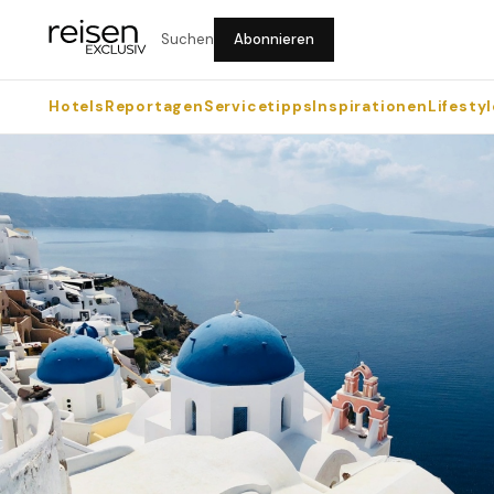
Suchen
Abonnieren
Hotels
Reportagen
Servicetipps
Inspirationen
Lifestyl