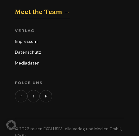
Meet the Team →
VERLAG
Impressum
Datenschutz
Mediadaten
FOLGE UNS
in
f
P
© 2026 reisen EXCLUSIV · ella Verlag und Medien GmbH,
Hürth