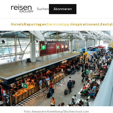
Suchen
Abonnieren
Hotels
Reportagen
Servicetipps
Inspirationen
Lifestyl
Foto: Alexandre Rotenberg/Shutterstock.com