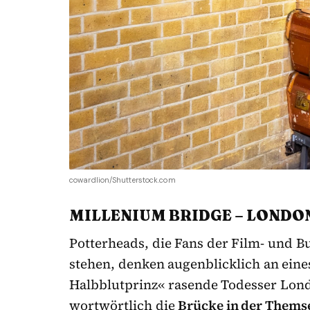
cowardlion/Shutterstock.com
MILLENIUM BRIDGE – LONDO
Potterheads, die Fans der Film- und B
stehen, denken augenblicklich an eines
Halbblutprinz« rasende Todesser Lond
wortwörtlich die
Brücke in der Thems