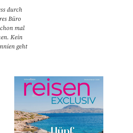
ess durch
res Büro
schon mal
hen. Kein
annien geht