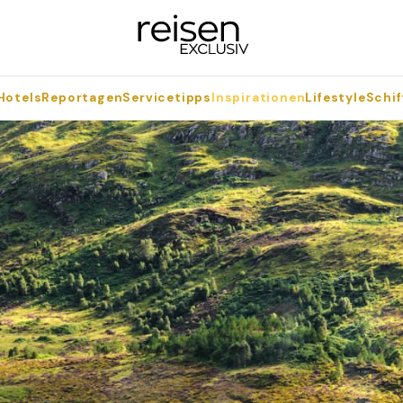
Hotels
Reportagen
Servicetipps
Inspirationen
Lifestyle
Schif