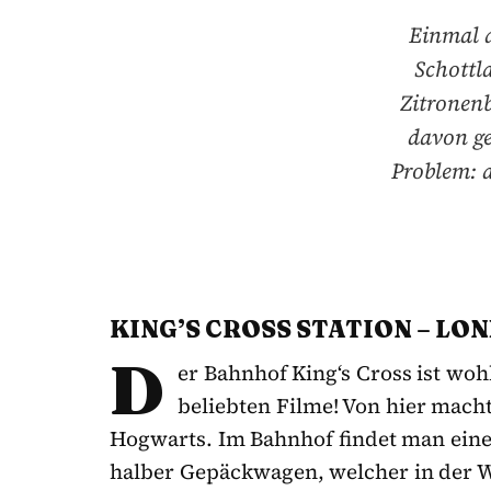
Einmal d
Schottl
Zitronen
davon ge
Problem: a
KING
’
S CROSS
STATION – LO
D
er Bahnhof King‘s Cross ist woh
beliebten Filme! Von hier macht
Hogwarts. Im Bahnhof findet man einen
halber Gepäckwagen, welcher in der W