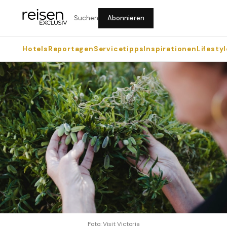
Suchen
Abonnieren
Hotels
Reportagen
Servicetipps
Inspirationen
Lifestyl
Foto: Visit Victoria