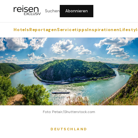
Suchen
Abonnieren
Hotels
Reportagen
Servicetipps
Inspirationen
Lifestyl
Foto: Petair/Shutterstock.com
DEUTSCHLAND