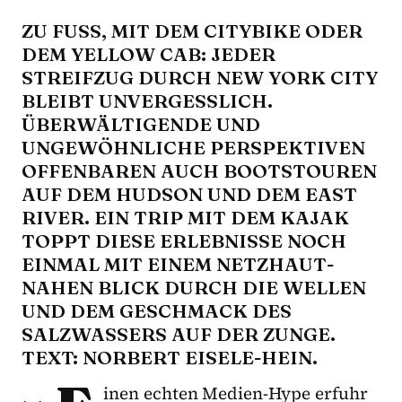
ZU FUSS, MIT DEM CITYBIKE ODER D
EM YELLOW CAB: JEDER S
TREIFZUG DURCH NEW YORK CITY B
LEIBT UNVERGESSLICH. Ü
BERWÄLTIGENDE UND U
NGEWÖHNLICHE PERSPEKTIVEN O
FFENBAREN AUCH BOOTSTOUREN A
UF DEM HUDSON UND DEM EAST R
IVER. EIN TRIP MIT DEM KAJAK T
OPPT DIESE ERLEBNISSE NOCH E
INMAL MIT EINEM NETZHAUT-N
AHEN BLICK DURCH DIE WELLEN U
ND DEM GESCHMACK DES S
ALZWASSERS AUF DER ZUNGE. T
EXT: NORBERT EISELE-HEIN.
inen echten Medien-Hype erfuhr