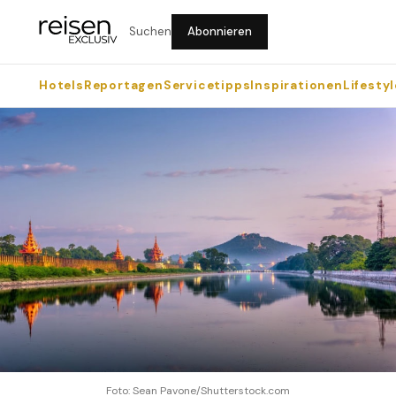
Suchen
Abonnieren
Hotels
Reportagen
Servicetipps
Inspirationen
Lifestyl
Foto: Sean Pavone/Shutterstock.com