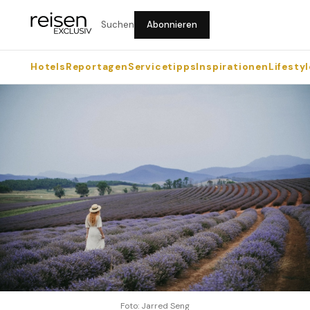
Suchen
Abonnieren
Hotels
Reportagen
Servicetipps
Inspirationen
Lifestyl
Foto: Jarred Seng