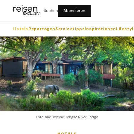
Suchen
Abonnieren
Hotels
Reportagen
Servicetipps
Inspirationen
Lifestyl
Foto: andBeyond Tengile River Lodge
HOTELS