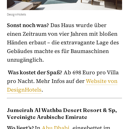
DesignHotels
Sonst noch was?
Das Haus wurde über
einen Zeitraum von vier Jahren mit bloßen
Händen erbaut – die extravagante Lage des
Gebäudes machte es für Baumaschinen
unzugänglich.
Was kostet der Spaß?
Ab 698 Euro pro Villa
pro Nacht. Mehr Infos auf der
Website von
DesignHotels
.
Jumeirah Al Wathba Desert Resort & Sp,
Vereinigte Arabische Emirate
Wo liegt’s?
In
Abu Dhabi
, eingebettet im