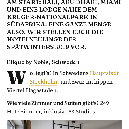
M START: BALI, ABU DHABI, MIAMI U
ND EINE LODGE NAHE DEM K
RÜGER-NATIONALPARK IN S
ÜDAFRIKA. EINE GANZE MENGE A
LSO. WIR STELLEN EUCH DIE H
OTELNEULINGE DES S
PÄTWINTERS 2019 VOR.
Blique by Nobis, Schweden
W
o liegt’s?
In Schwedens
Hauptstadt
Stockholm
, und zwar im hippen
Viertel Hagastaden.
Wie viele Zimmer und Suiten gibt’s?
249
Hotelzimmer, inklusive 58 Studios.