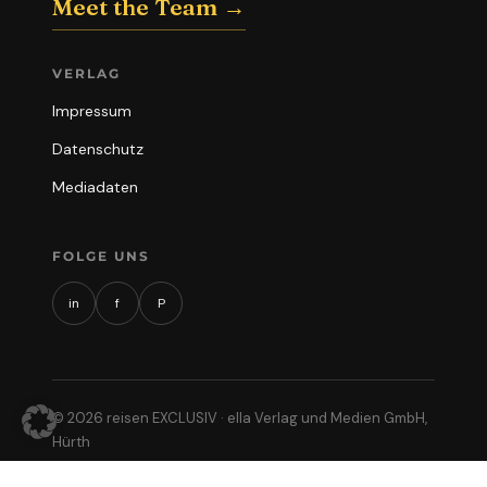
Meet the Team →
VERLAG
Impressum
Datenschutz
Mediadaten
FOLGE UNS
in
f
P
© 2026 reisen EXCLUSIV · ella Verlag und Medien GmbH,
Hürth