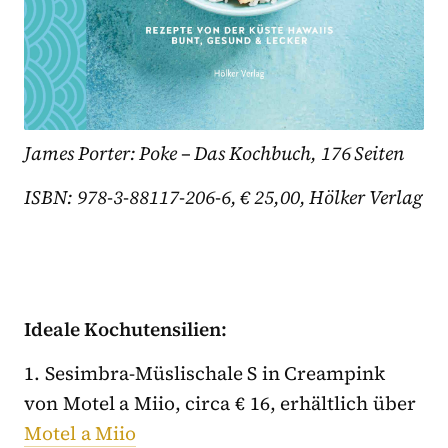
James Porter: Poke – Das Kochbuch, 176 Seiten
IS
BN: 978-3-88117-206-6, € 25,00, Hölker Verlag
Ideale Kochutensilien:
1. Sesimbra-Müslischale S in Creampink
von Motel a Miio, circa € 16, erhältlich über
Motel a Miio