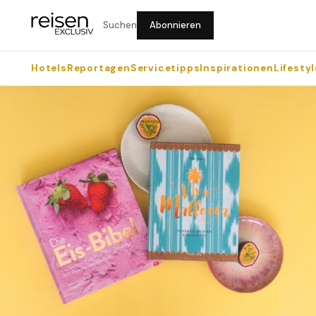
Suchen
Abonnieren
Hotels
Reportagen
Servicetipps
Inspirationen
Lifestyl