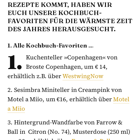
EZEPTE KOMMT, HABEN WIR E
UCH UNSERE KOCHBUCH-F
AVORITEN FÜR DIE WÄRMSTE ZEIT D
ES JAHRES HERAUSGESUCHT.
1. Alle Kochbuch-Favoriten …
1.
Kuchenteller »Copenhagen« von
Broste Copenhagen
, um € 14,
erhältlich z.B. über
WestwingNow
2. Sesimbra Miniteller in Creampink von
Motel a Miio, um €16, erhältlich über
Motel
a Miio
3. Hintergrund-Wandfarbe von Farrow &
Ball in Citron (No. 74), Musterdose (250 ml)