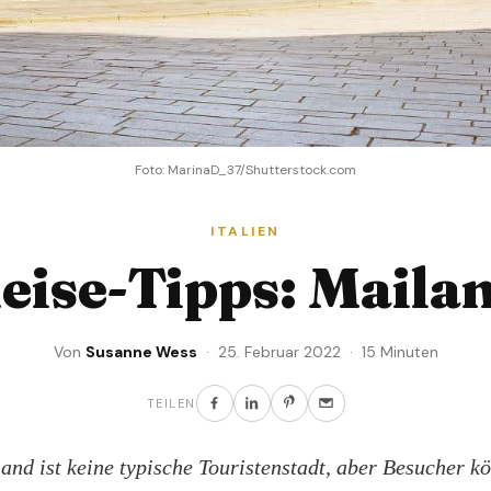
Foto: MarinaD_37/Shutterstock.com
ITALIEN
eise-Tipps: Maila
Von
Susanne Wess
· 25. Februar 2022 · 15 Minuten
TEILEN
and ist keine typische Touristenstadt, aber Besucher k