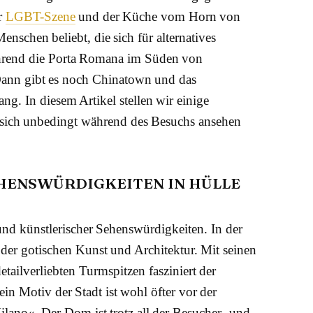
er
LGBT-Szene
und der Küche vom Horn von
enschen beliebt, die sich für alternatives
ährend die Porta Romana im Süden von
Dann gibt es noch Chinatown und das
ng. In diesem Artikel stellen wir einige
 sich unbedingt während des Besuchs ansehen
EHENSWÜRDIGKEITEN IN HÜLLE
und künstlerischer Sehenswürdigkeiten. In der
der gotischen Kunst und Architektur. Mit seinen
ailverliebten Turmspitzen fasziniert der
in Motiv der Stadt ist wohl öfter vor der
lano«. Der Dom ist trotz all der Besucher- und