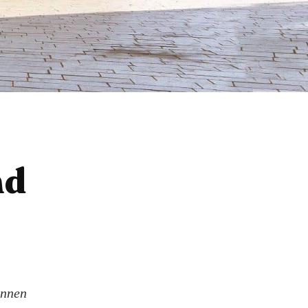
nd
önnen