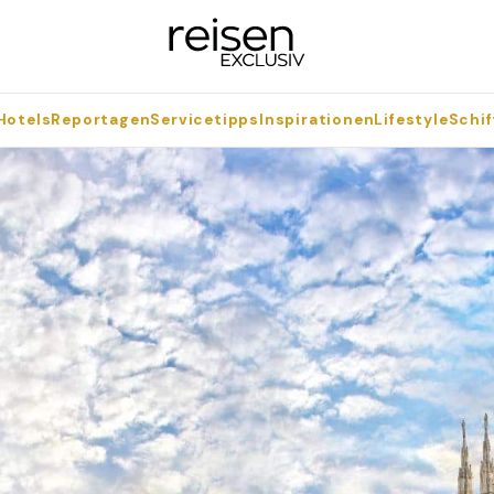
Hotels
Reportagen
Servicetipps
Inspirationen
Lifestyle
Schif