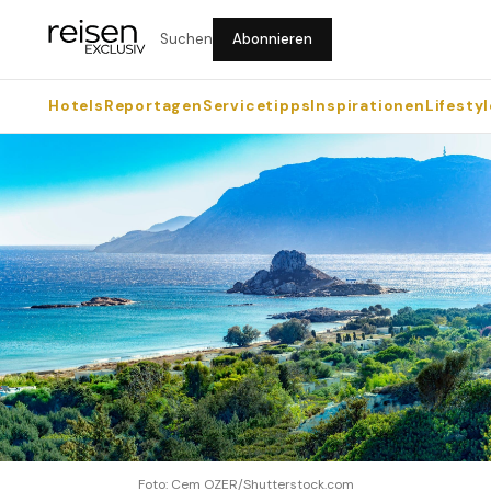
Suchen
Abonnieren
Hotels
Reportagen
Servicetipps
Inspirationen
Lifestyl
Foto: Cem OZER/Shutterstock.com