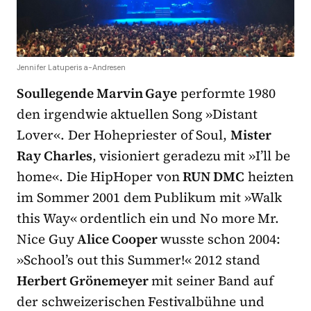
Jennifer Latuperisa-Andresen
Soullegende Marvin Gaye
performte 1980
den irgendwie aktuellen Song »Distant
Lover«. Der Hohepriester of Soul,
Mister
Ray Charles
, visioniert geradezu mit »I’ll be
home«. Die HipHoper von
RUN DMC
heizten
im Sommer 2001 dem Publikum mit »Walk
this Way« ordentlich ein und No more Mr.
Nice Guy
Alice Cooper
wusste schon 2004:
»School’s out this Summer!« 2012 stand
Herbert Grönemeyer
mit seiner Band auf
der schweizerischen Festivalbühne und