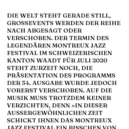
DIE WELT STEHT GERADE STILL,
GROSSEVENTS WERDEN DER REIHE N
ACH ABGESAGT ODER V
ERSCHOBEN. DER TERMIN DES L
EGENDÄREN MONTREUX JAZZ F
ESTIVAL IM SCHWEIZERISCHEN K
ANTON WAADT FÜR JULI 2020 S
TEHT ZURZEIT NOCH, DIE P
RÄSENTATION DES PROGRAMMS D
ER 54. AUSGABE WURDE JEDOCH V
ORERST VERSCHOBEN. AUF DIE M
USIK MUSS TROTZDEM KEINER V
ERZICHTEN, DENN »IN DIESER A
USSERGEWÖHNLICHEN ZEIT SC
HICKT IHNEN DAS MONTREUX JA
ZZ FESTIVAL EIN BISSCHEN VON SE