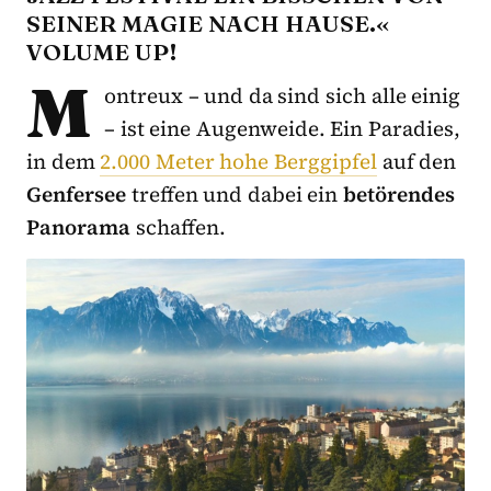
INER MAGIE NACH HAUSE.« VO
LUME UP!
M
ontreux – und da sind sich alle einig
– ist eine Augenweide. Ein Paradies,
in dem
2.000 Meter hohe Berggipfel
auf den
Genfersee
treffen und dabei ein
betörendes
Panorama
schaffen.