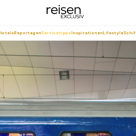
Hotels
Reportagen
Servicetipps
Inspirationen
Lifestyle
Schif