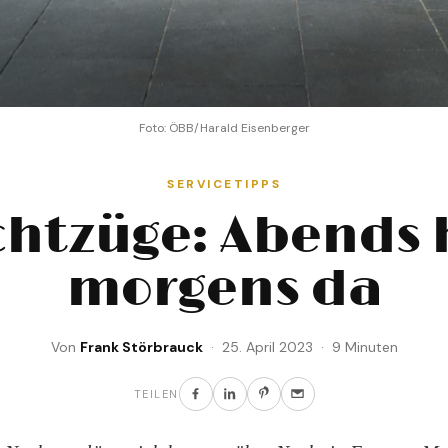
Foto: ÖBB/Harald Eisenberger
SERVICETIPPS
htzüge: Abends 
morgens da
Von
Frank Störbrauck
· 25. April 2023 · 9 Minuten
TEILEN