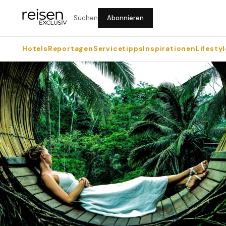
Suchen
Abonnieren
Hotels
Reportagen
Servicetipps
Inspirationen
Lifestyl