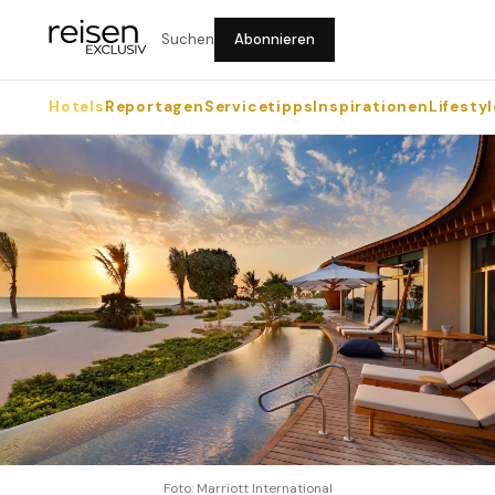
Suchen
Abonnieren
Hotels
Reportagen
Servicetipps
Inspirationen
Lifestyl
Foto: Marriott International