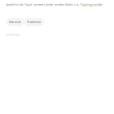
Quelle für die Tipps »andere Länder, andere Sitten« u.a.:
Tripping.com/de
Service
Tradition
ANZEIGE