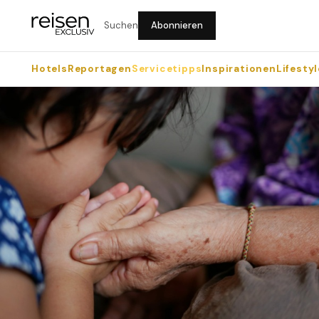
Suchen
Abonnieren
Hotels
Reportagen
Servicetipps
Inspirationen
Lifestyl