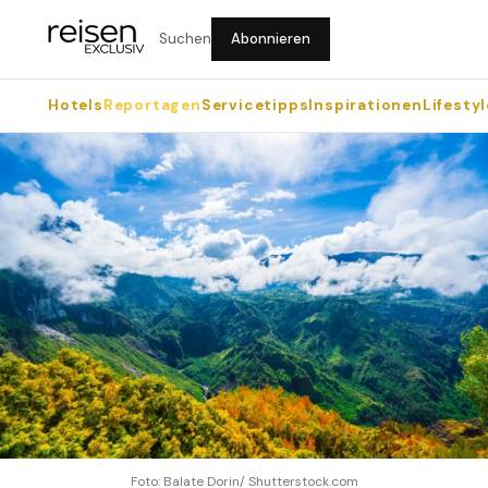
Suchen
Abonnieren
Hotels
Reportagen
Servicetipps
Inspirationen
Lifestyl
Foto: Balate Dorin/ Shutterstock.com