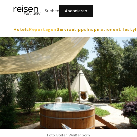
Suchen
Abonnieren
Hotels
Reportagen
Servicetipps
Inspirationen
Lifestyl
Foto: Stefan Weißenborn