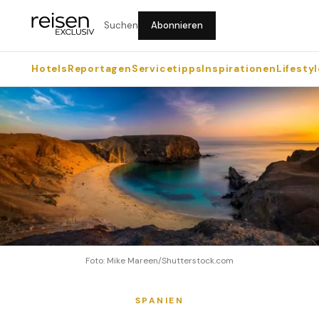
Suchen
Abonnieren
Hotels
Reportagen
Servicetipps
Inspirationen
Lifestyl
Foto: Mike Mareen/Shutterstock.com
SPANIEN