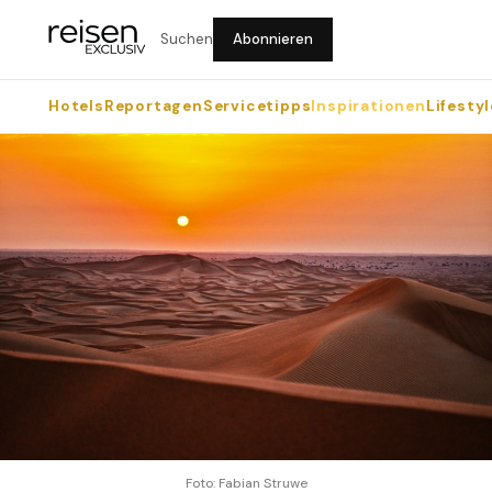
Suchen
Abonnieren
Hotels
Reportagen
Servicetipps
Inspirationen
Lifestyl
Foto: Fabian Struwe