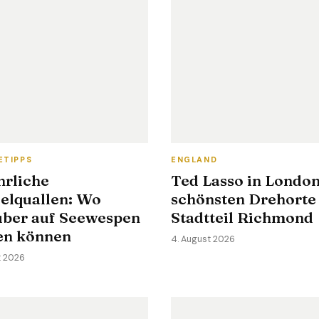
ETIPPS
ENGLAND
hrliche
Ted Lasso in London
elquallen: Wo
schönsten Drehorte
uber auf Seewespen
Stadtteil Richmond
fen können
4. August 2026
t 2026