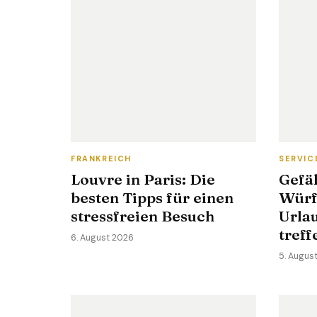
FRANKREICH
SERVIC
Louvre in Paris: Die
Gefä
besten Tipps für einen
Würf
stressfreien Besuch
Urla
tref
6. August 2026
5. Augus