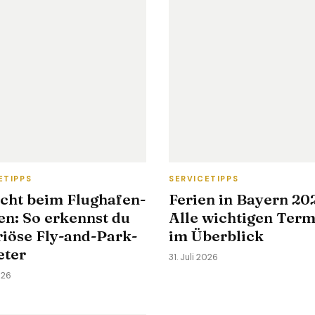
ETIPPS
SERVICETIPPS
icht beim Flughafen-
Ferien in Bayern 20
en: So erkennst du
Alle wichtigen Ter
riöse Fly-and-Park-
im Überblick
eter
31. Juli 2026
026